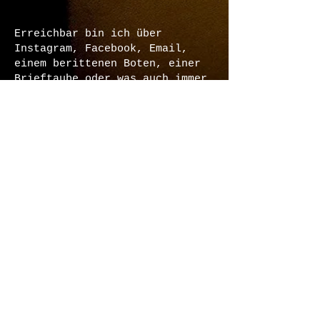
Erreichbar bin ich über
Instagram, Facebook, Email,
einem berittenen Boten, einer
Brieftaube oder was auch immer
. . .
Das Formular für den den
schnellen Kontakt:
Vorname
Nachname